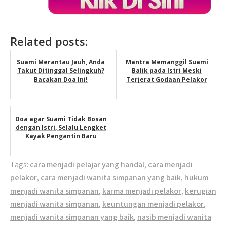
Related posts:
Suami Merantau Jauh, Anda
Mantra Memanggil Suami
Takut Ditinggal Selingkuh?
Balik pada Istri Meski
Bacakan Doa Ini!
Terjerat Godaan Pelakor
Doa agar Suami Tidak Bosan
dengan Istri, Selalu Lengket
Kayak Pengantin Baru
Tags:
cara menjadi pelajar yang handal
,
cara menjadi
pelakor
,
cara menjadi wanita simpanan yang baik
,
hukum
menjadi wanita simpanan
,
karma menjadi pelakor
,
kerugian
menjadi wanita simpanan
,
keuntungan menjadi pelakor
,
menjadi wanita simpanan yang baik
,
nasib menjadi wanita