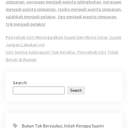
simpanan
,
perasaan menjadi wanita selingkuhan
,
perasaan
menjadi wanita simpanan
,
resiko menjadi wanita simpanan
,
salahkah menjadi pelakor
,
tips menjadi wanita simpanan
,
trik menjadi pelakor
Post
Penyebab Istri Meninggalkan Suami Dan Minta Cerai, Suami
navigation
Jangan Lakukan ini!
Istri Sering Kelayapan? Yuk Ketahui, Penyebab Istri Tidak
Betah di Rumah
Search
Search
Bukan Tak Bersyukur, Inilah Kenapa Suami