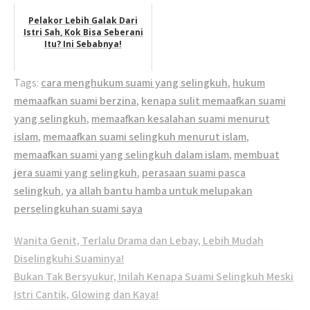
Pelakor Lebih Galak Dari
Istri Sah, Kok Bisa Seberani
Itu? Ini Sebabnya!
Tags:
cara menghukum suami yang selingkuh
,
hukum
memaafkan suami berzina
,
kenapa sulit memaafkan suami
yang selingkuh
,
memaafkan kesalahan suami menurut
islam
,
memaafkan suami selingkuh menurut islam
,
memaafkan suami yang selingkuh dalam islam
,
membuat
jera suami yang selingkuh
,
perasaan suami pasca
selingkuh
,
ya allah bantu hamba untuk melupakan
perselingkuhan suami saya
Post
Wanita Genit, Terlalu Drama dan Lebay, Lebih Mudah
navigation
Diselingkuhi Suaminya!
Bukan Tak Bersyukur, Inilah Kenapa Suami Selingkuh Meski
Istri Cantik, Glowing dan Kaya!