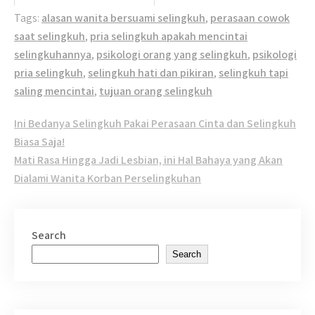
Tags:
alasan wanita bersuami selingkuh
,
perasaan cowok
saat selingkuh
,
pria selingkuh apakah mencintai
selingkuhannya
,
psikologi orang yang selingkuh
,
psikologi
pria selingkuh
,
selingkuh hati dan pikiran
,
selingkuh tapi
saling mencintai
,
tujuan orang selingkuh
Post
Ini Bedanya Selingkuh Pakai Perasaan Cinta dan Selingkuh
navigation
Biasa Saja!
Mati Rasa Hingga Jadi Lesbian, ini Hal Bahaya yang Akan
Dialami Wanita Korban Perselingkuhan
Search
Search