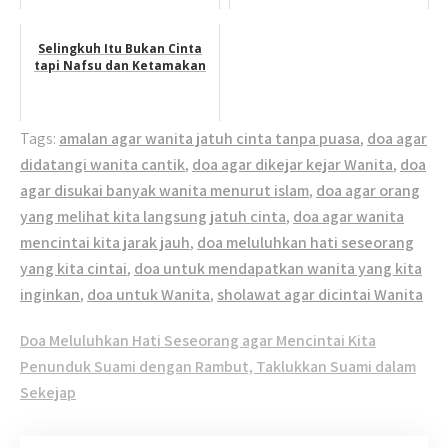
Selingkuh Itu Bukan Cinta
tapi Nafsu dan Ketamakan
Tags:
amalan agar wanita jatuh cinta tanpa puasa
,
doa agar
didatangi wanita cantik
,
doa agar dikejar kejar Wanita
,
doa
agar disukai banyak wanita menurut islam
,
doa agar orang
yang melihat kita langsung jatuh cinta
,
doa agar wanita
mencintai kita jarak jauh
,
doa meluluhkan hati seseorang
yang kita cintai
,
doa untuk mendapatkan wanita yang kita
inginkan
,
doa untuk Wanita
,
sholawat agar dicintai Wanita
Post
Doa Meluluhkan Hati Seseorang agar Mencintai Kita
navigation
Penunduk Suami dengan Rambut, Taklukkan Suami dalam
Sekejap