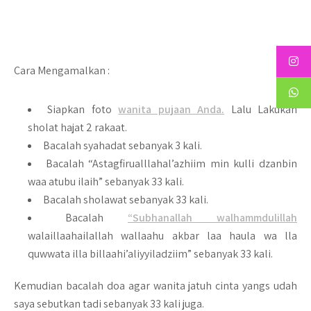
Cara Mengamalkan :
Siapkan foto
wanita pujaan Anda.
Lalu Lakukan
sholat hajat 2 rakaat.
Bacalah syahadat sebanyak 3 kali.
Bacalah “Astagfirualllahal’azhiim min kulli dzanbin
waa atubu ilaih” sebanyak 33 kali.
Bacalah sholawat sebanyak 33 kali.
Bacalah
“Subhanallah walhammdulillah
walaillaahailallah wallaahu akbar laa haula wa lla
quwwata illa billaahi’aliyyiladziim” sebanyak 33 kali.
Kemudian bacalah doa agar wanita jatuh cinta yangs udah
saya sebutkan tadi sebanyak 33 kali juga.