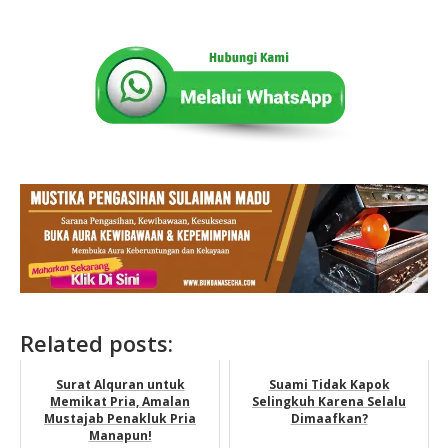
Related posts:
Surat Alquran untuk
Suami Tidak Kapok
Memikat Pria, Amalan
Selingkuh Karena Selalu
Mustajab Penakluk Pria
Dimaafkan?
Manapun!