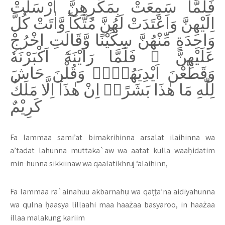
فَلَمَّا سَمِعَتْ بِمَكْرِهِنَّ اَرْسَلَتْ
اِلَيْهِنَّ وَاَعْتَدَتْ لَهُنَّ مُتَّكَاً وَّاٰتَتْ كُلَّ
وَاحِدَةٍ مِّنْهُنَّ سِكِّيْنًا وَّقَالَتِ اخْرُجْ
عَلَيْهِنَّ ۚ فَلَمَّا رَاَيْنَهٗٓ اَكْبَرْنَهٗ
وَقَطَّعْنَ اَيْدِيَهُنَّۖ وَقُلْنَ حَاشَ
لِلّٰهِ مَا هٰذَا بَشَرًاۗ اِنْ هٰذَآ اِلَّا مَلَكٌ
كَرِيْمٌ
Fa lammaa sami’at bimakrihinna arsalat ilaihinna wa
a’tadat lahunna muttaka`aw wa aatat kulla waaḥidatim
min-hunna sikkiinaw wa qaalatikhruj ‘alaihinn,
Fa lammaa ra`ainahuu akbarnahụ wa qaṭṭa’na aidiyahunna
wa qulna ḥaasya lillaahi maa haażaa basyaroo, in haażaa
illaa malakung kariim