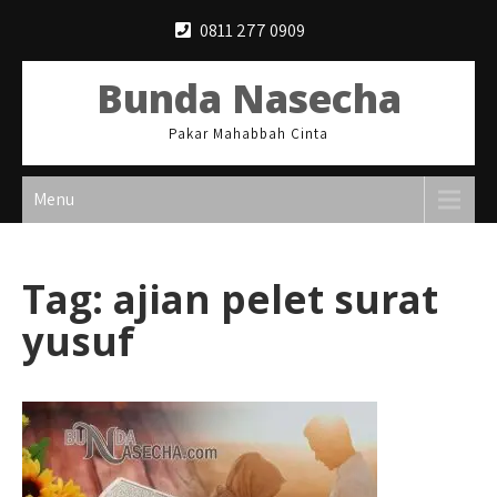
Skip
0811 277 0909
to
content
Bunda Nasecha
Pakar Mahabbah Cinta
Menu
Tag:
ajian pelet surat
yusuf