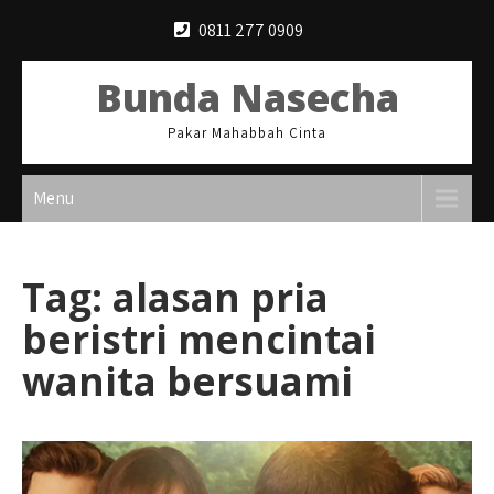
Skip
0811 277 0909
to
content
Bunda Nasecha
Pakar Mahabbah Cinta
Menu
Tag:
alasan pria
beristri mencintai
wanita bersuami