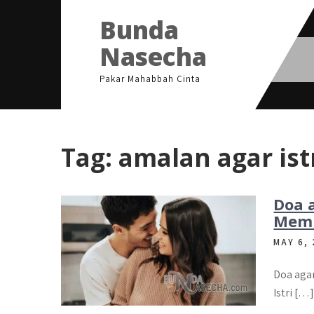
Skip
Bunda
to
content
Nasecha
Pakar Mahabbah Cinta
Tag:
amalan agar istr
Doa a
Memb
MAY 6,
Doa agar
Istri […