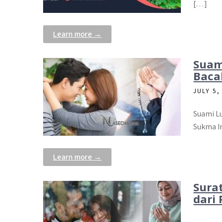
[…]
Learn more →
Suam
Baca
JULY 5,
Suami L
Sukma I
Learn more →
Surat
dari