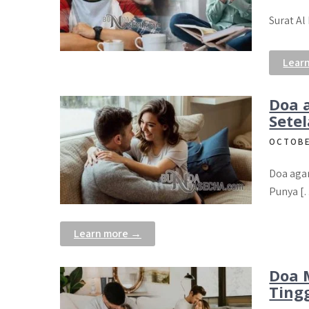
Surat Al
Lear
Doa 
Sete
OCTOBE
Doa agar
Punya [
Learn more →
Doa 
Ting