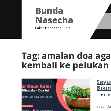
Skip
Bunda
to
content
Nasecha
Pakar Mahabbah Cinta
Tag:
amalan doa aga
kembali ke pelukan i
Sayu
Biki
SEPTEM
Sayur Da