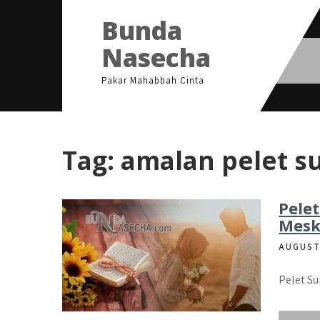
Skip
Bunda
to
content
Nasecha
Pakar Mahabbah Cinta
Tag:
amalan pelet s
Pele
Meski
AUGUST
Pelet Su