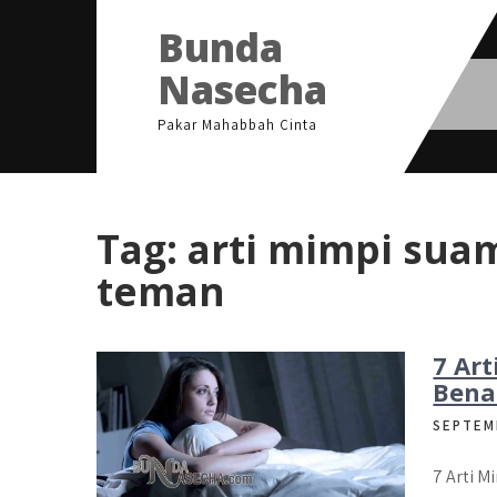
Skip
Bunda
to
content
Nasecha
Pakar Mahabbah Cinta
Tag:
arti mimpi sua
teman
7 Ar
Bena
SEPTEM
7 Arti M