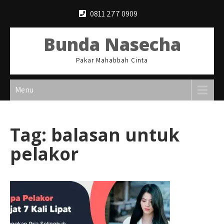
Skip
0811 277 0909
to
content
Bunda Nasecha
Pakar Mahabbah Cinta
Menu
Tag:
balasan untuk
pelakor