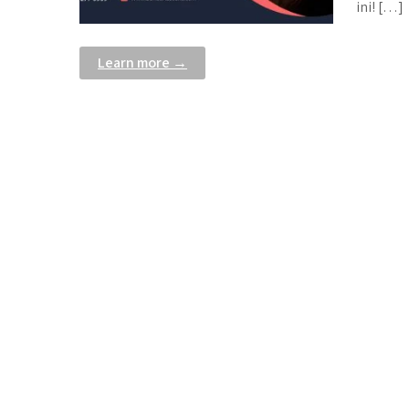
ini! […]
Learn more →