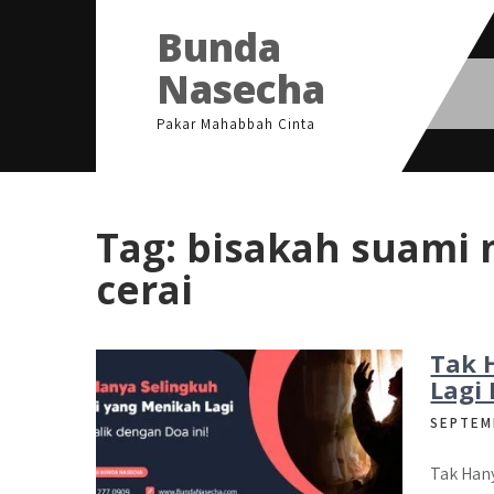
Skip
Bunda
to
content
Nasecha
Pakar Mahabbah Cinta
Tag:
bisakah suami 
cerai
Tak 
Lagi 
SEPTEM
Tak Hany