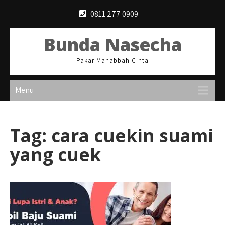
Skip
0811 277 0909
to
content
Bunda Nasecha
Pakar Mahabbah Cinta
Menu
Tag:
cara cuekin suami
yang cuek