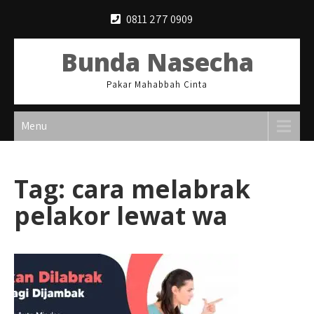
Skip
0811 277 0909
to
content
Bunda Nasecha
Pakar Mahabbah Cinta
Menu
Tag:
cara melabrak
pelakor lewat wa