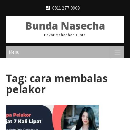
Skip
0811 277 0909
to
content
Bunda Nasecha
Pakar Mahabbah Cinta
Menu
Tag:
cara membalas
pelakor