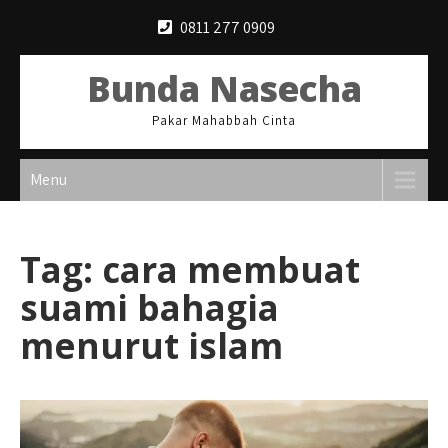
Skip
0811 277 0909
to
content
Bunda Nasecha
Pakar Mahabbah Cinta
Menu
Tag:
cara membuat
suami bahagia
menurut islam