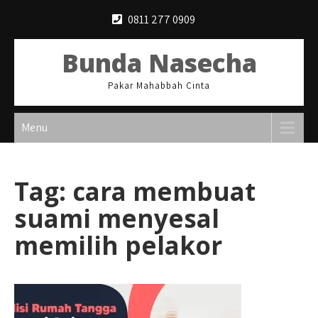
Skip
0811 277 0909
to
content
Bunda Nasecha
Pakar Mahabbah Cinta
Menu
Tag:
cara membuat
suami menyesal
memilih pelakor