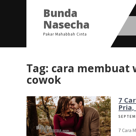
Skip
Bunda
to
content
Nasecha
Pakar Mahabbah Cinta
Tag:
cara membuat w
cowok
7 Ca
Pria
SEPTEM
7 Cara M