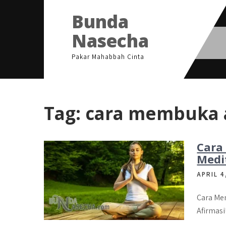
Skip
Bunda
to
content
Nasecha
Pakar Mahabbah Cinta
Tag:
cara membuka a
Cara
Medi
APRIL 4
Cara Me
Afirmasi