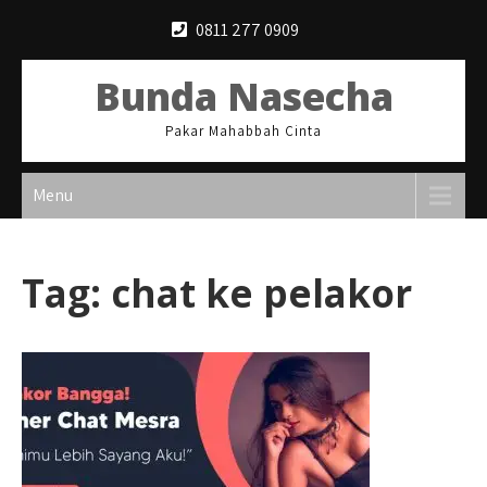
Skip
0811 277 0909
to
content
Bunda Nasecha
Pakar Mahabbah Cinta
Menu
Tag:
chat ke pelakor