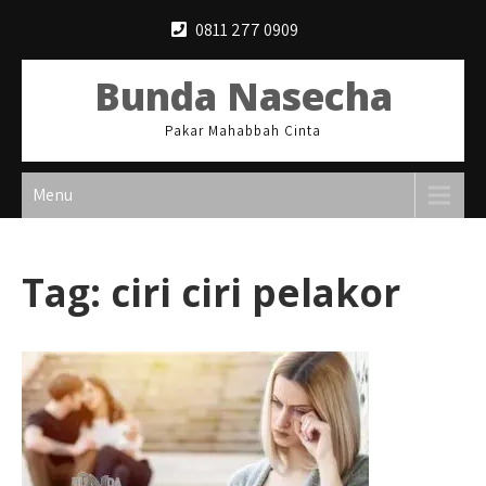
Skip
0811 277 0909
to
content
Bunda Nasecha
Pakar Mahabbah Cinta
Menu
Tag:
ciri ciri pelakor