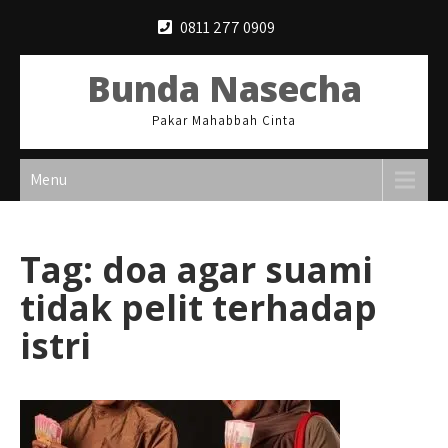
Skip
0811 277 0909
to
content
Bunda Nasecha
Pakar Mahabbah Cinta
Menu
Tag:
doa agar suami
tidak pelit terhadap
istri