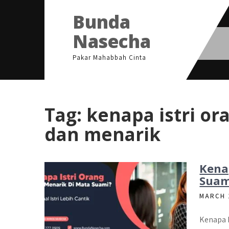
Skip
Bunda
to
content
Nasecha
Pakar Mahabbah Cinta
Tag:
kenapa istri ora
dan menarik
Kena
Suami
MARCH 
Kenapa I