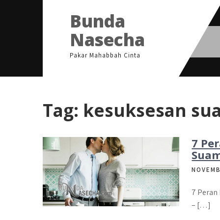
Skip
Bunda
to
content
Nasecha
Pakar Mahabbah Cinta
Tag:
kesuksesan suam
7 Per
Suami
NOVEMB
7 Peran 
– […]