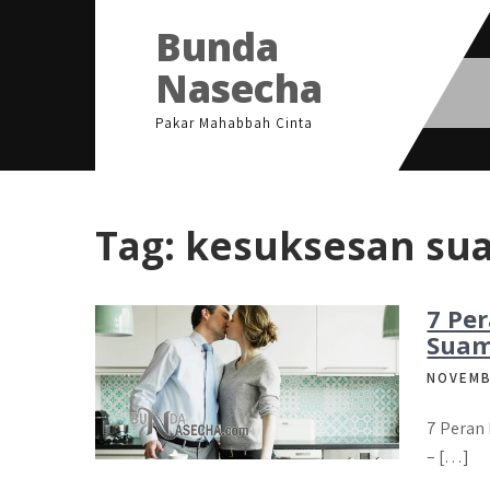
Skip
Bunda
to
content
Nasecha
Pakar Mahabbah Cinta
Tag:
kesuksesan su
7 Per
Suami
NOVEMB
7 Peran 
– […]