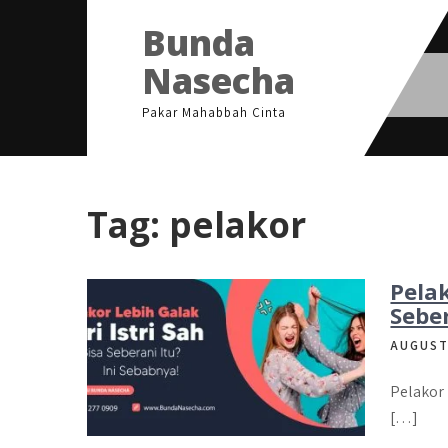
Skip
Bunda
to
content
Nasecha
Pakar Mahabbah Cinta
Tag:
pelakor
Pelak
Seber
AUGUST
Pelakor 
[…]