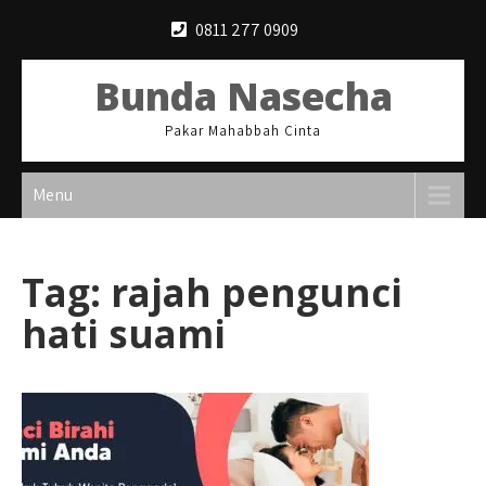
Skip
0811 277 0909
to
content
Bunda Nasecha
Pakar Mahabbah Cinta
Menu
Tag:
rajah pengunci
hati suami