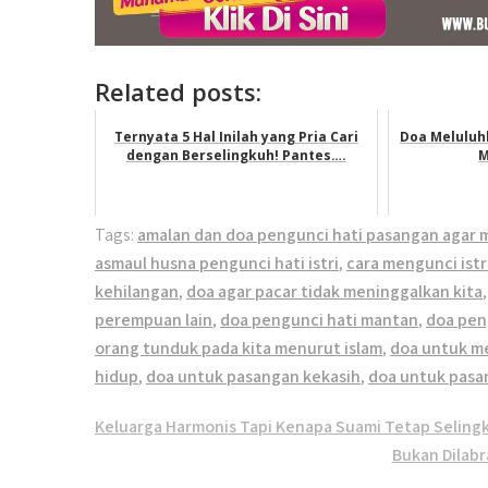
Related posts:
Ternyata 5 Hal Inilah yang Pria Cari
Doa Meluluh
dengan Berselingkuh! Pantes….
M
Tags:
amalan dan doa pengunci hati pasangan agar m
asmaul husna pengunci hati istri
,
cara mengunci istr
kehilangan
,
doa agar pacar tidak meninggalkan kita
perempuan lain
,
doa pengunci hati mantan
,
doa peng
orang tunduk pada kita menurut islam
,
doa untuk me
hidup
,
doa untuk pasangan kekasih
,
doa untuk pasa
Post
Keluarga Harmonis Tapi Kenapa Suami Tetap Seling
navigation
Bukan Dilabr