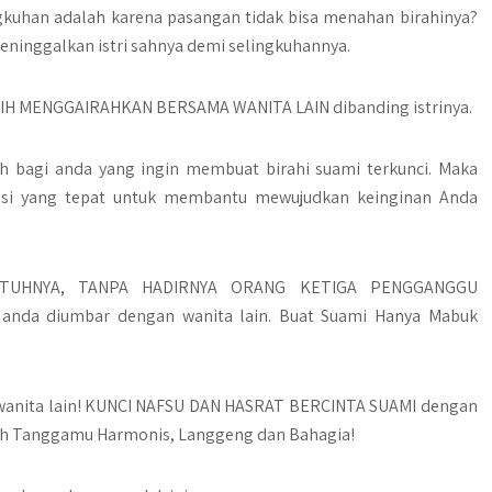
gkuhan adalah karena pasangan tidak bisa menahan birahinya?
n meninggalkan istri sahnya demi selingkuhannya.
BIH MENGGAIRAHKAN BERSAMA WANITA LAIN dibanding istrinya.
ulah bagi anda yang ingin membuat birahi suami terkunci. Maka
si yang tepat untuk membantu mewujudkan keinginan Anda
UTUHNYA, TANPA HADIRNYA ORANG KETIGA PENGGANGGU
 anda diumbar dengan wanita lain. Buat Suami Hanya Mabuk
 wanita lain! KUNCI NAFSU DAN HASRAT BERCINTA SUAMI dengan
ah Tanggamu Harmonis, Langgeng dan Bahagia!