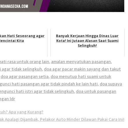
kan Hati Seseorang agar
Banyak Kerjaan Hingga Dinas Luar
encintai Kita
Kota! Ini Jutaan Alasan Saat Suami
Selingkuh!
ati rasa untuk orang lain
,
amalan menyatukan pasangan
,
i agar tidak selingkuh
,
doa agar pacar makin sayang dan takut
,
doa agar pasangan setia
,
doa menutup hati suami untuk
unci hati pasangan agar tidak pindah ke lain hati
,
doa supaya
ngunci hati istri agar tidak selingkuh
,
doa untuk pasangan
ngan ldr
kuh? Apa yang Kurang?
ak Apalagi Dijambak, Pelakor Auto Minder Dilawan Pakai Cara Ini!