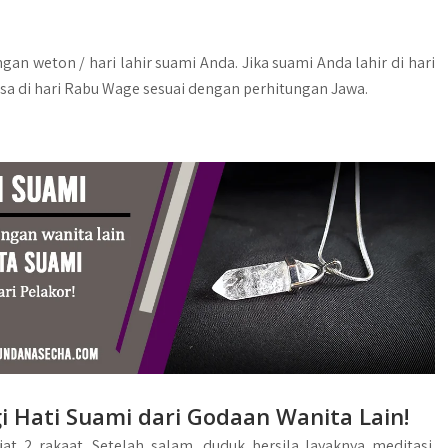
an weton / hari lahir suami Anda. Jika suami Anda lahir di hari
a di hari Rabu Wage sesuai dengan perhitungan Jawa.
 Hati Suami dari Godaan Wanita Lain!
at 2 rakaat. Setelah salam, duduk bersila layaknya meditasi.