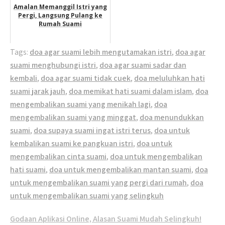
Amalan Memanggil Istri yang
Pergi, Langsung Pulang ke
Rumah Suami
Tags:
doa agar suami lebih mengutamakan istri
,
doa agar
suami menghubungi istri
,
doa agar suami sadar dan
kembali
,
doa agar suami tidak cuek
,
doa meluluhkan hati
suami jarak jauh
,
doa memikat hati suami dalam islam
,
doa
mengembalikan suami yang menikah lagi
,
doa
mengembalikan suami yang minggat
,
doa menundukkan
suami
,
doa supaya suami ingat istri terus
,
doa untuk
kembalikan suami ke pangkuan istri
,
doa untuk
mengembalikan cinta suami
,
doa untuk mengembalikan
hati suami
,
doa untuk mengembalikan mantan suami
,
doa
untuk mengembalikan suami yang pergi dari rumah
,
doa
untuk mengembalikan suami yang selingkuh
Post
Godaan Aplikasi Online, Alasan Suami Mudah Selingkuh!