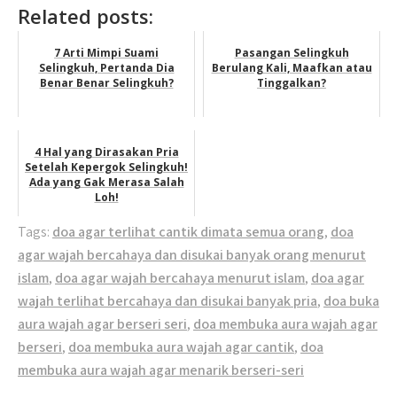
Related posts:
7 Arti Mimpi Suami
Pasangan Selingkuh
Selingkuh, Pertanda Dia
Berulang Kali, Maafkan atau
Benar Benar Selingkuh?
Tinggalkan?
4 Hal yang Dirasakan Pria
Setelah Kepergok Selingkuh!
Ada yang Gak Merasa Salah
Loh!
Tags:
doa agar terlihat cantik dimata semua orang
,
doa
agar wajah bercahaya dan disukai banyak orang menurut
islam
,
doa agar wajah bercahaya menurut islam
,
doa agar
wajah terlihat bercahaya dan disukai banyak pria
,
doa buka
aura wajah agar berseri seri
,
doa membuka aura wajah agar
berseri
,
doa membuka aura wajah agar cantik
,
doa
membuka aura wajah agar menarik berseri-seri