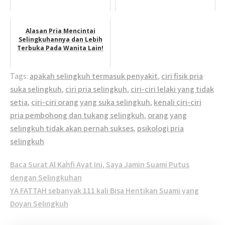
Alasan Pria Mencintai
Selingkuhannya dan Lebih
Terbuka Pada Wanita Lain!
Tags:
apakah selingkuh termasuk penyakit
,
ciri fisik pria
suka selingkuh
,
ciri pria selingkuh
,
ciri-ciri lelaki yang tidak
setia
,
ciri-ciri orang yang suka selingkuh
,
kenali ciri-ciri
pria pembohong dan tukang selingkuh
,
orang yang
selingkuh tidak akan pernah sukses
,
psikologi pria
selingkuh
Post
Baca Surat Al Kahfi Ayat Ini, Saya Jamin Suami Putus
navigation
dengan Selingkuhan
YA FATTAH sebanyak 111 kali Bisa Hentikan Suami yang
Doyan Selingkuh