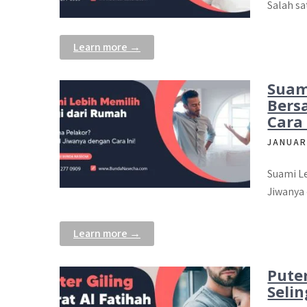
Salah sa
Learn more →
Suam
Bers
Cara 
JANUAR
Suami L
Jiwanya
Learn more →
Puter
Selin