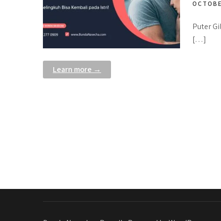
OCTOBE
Puter Gi
[…]
Learn more →