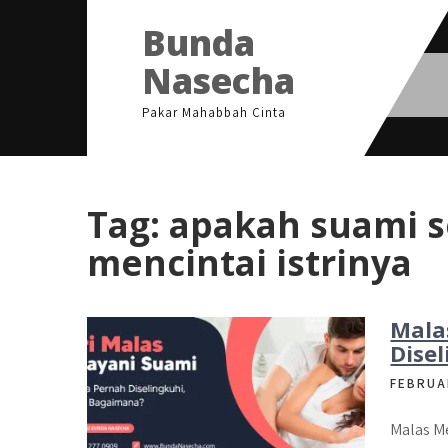
Skip
Bunda
to
content
Nasecha
Pakar Mahabbah Cinta
Tag:
apakah suami s
mencintai istrinya
Mala
Dise
FEBRUA
Malas M