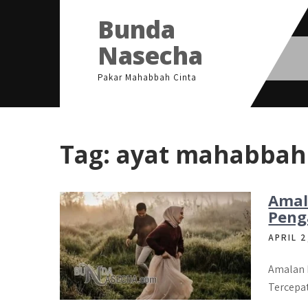
Skip
Bunda
to
content
Nasecha
Pakar Mahabbah Cinta
Tag:
ayat mahabbah 
Amal
Peng
APRIL 2
Amalan 
Tercepat