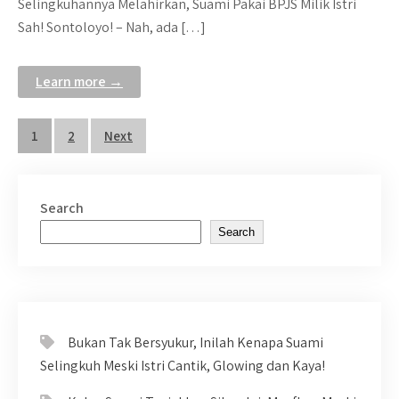
Selingkuhannya Melahirkan, Suami Pakai BPJS Milik Istri
Sah! Sontoloyo! – Nah, ada […]
Learn more →
Posts
1
2
Next
pagination
Search
Search
Bukan Tak Bersyukur, Inilah Kenapa Suami
Selingkuh Meski Istri Cantik, Glowing dan Kaya!