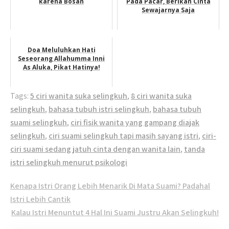
karena Bosan
Pada Pacar, Berikan Cinta
Sewajarnya Saja
Doa Meluluhkan Hati
Seseorang Allahumma Inni
As Aluka, Pikat Hatinya!
Tags:
5 ciri wanita suka selingkuh
,
8 ciri wanita suka
selingkuh
,
bahasa tubuh istri selingkuh
,
bahasa tubuh
suami selingkuh
,
ciri fisik wanita yang gampang diajak
selingkuh
,
ciri suami selingkuh tapi masih sayang istri
,
ciri-
ciri suami sedang jatuh cinta dengan wanita lain
,
tanda
istri selingkuh menurut psikologi
Post
Kenapa Istri Orang Lebih Menarik Di Mata Suami? Padahal
navigation
Istri Lebih Cantik
Kalau Istri Menuntut 4 Hal Ini Suami Justru Akan Selingkuh!