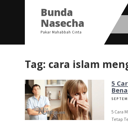
Skip
Bunda
to
content
Nasecha
Pakar Mahabbah Cinta
Tag:
cara islam meng
5 Ca
Bena
SEPTEM
5 Cara M
Tetap T