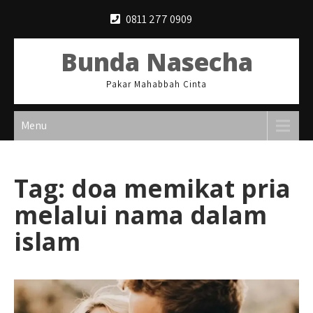
Skip
0811 277 0909
to
content
Bunda Nasecha
Pakar Mahabbah Cinta
Menu
Tag:
doa memikat pria
melalui nama dalam
islam