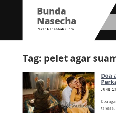
Skip
Bunda
to
content
Nasecha
Pakar Mahabbah Cinta
Tag:
pelet agar sua
Doa 
Perka
JUNE 2
Doa aga
tangga,