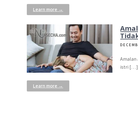
Learn more →
Amal
Tida
DECEMB
Amalan a
istri […
Learn more →