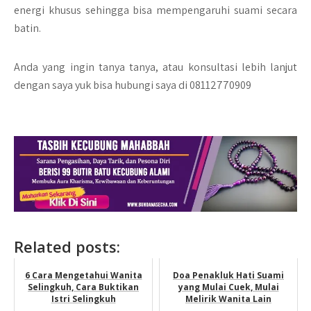
energi khusus sehingga bisa mempengaruhi suami secara
batin.
Anda yang ingin tanya tanya, atau konsultasi lebih lanjut
dengan saya yuk bisa hubungi saya di 08112770909
Related posts:
6 Cara Mengetahui Wanita
Doa Penakluk Hati Suami
Selingkuh, Cara Buktikan
yang Mulai Cuek, Mulai
Istri Selingkuh
Melirik Wanita Lain