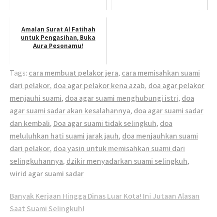
Amalan Surat Al Fatihah
untuk Pengasihan, Buka
Aura Pesonamu!
Tags:
cara membuat pelakor jera
,
cara memisahkan suami
dari pelakor
,
doa agar pelakor kena azab
,
doa agar pelakor
menjauhi suami
,
doa agar suami menghubungi istri
,
doa
agar suami sadar akan kesalahannya
,
doa agar suami sadar
dan kembali
,
Doa agar suami tidak selingkuh
,
doa
meluluhkan hati suami jarak jauh
,
doa menjauhkan suami
dari pelakor
,
doa yasin untuk memisahkan suami dari
selingkuhannya
,
dzikir menyadarkan suami selingkuh
,
wirid agar suami sadar
Post
Banyak Kerjaan Hingga Dinas Luar Kota! Ini Jutaan Alasan
navigation
Saat Suami Selingkuh!