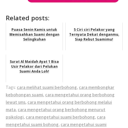
Related posts:
Puasa Senin Kamis untuk
5 Ciri ciri Pelakor yang
Memisahkan Suami dengan
Ternyata Dekat denganmu,
Selingkuhan
Siap Rebut Suamimu!
Surat Al Maidah Ayat 1 Bisa
Usir Pelakor dari Pelukan
Suami Anda Loh!
Tags:
cara melihat suami berbohong
,
cara membongkar
kebohongan suami
,
cara mengetahui orang berbohong
lewat sms
,
cara mengetahui orang berbohong melalui
mata
,
cara mengetahui orang berbohong menurut
psikologi
,
cara mengetahui suami berbohong
,
cara
mengetahui suami bohong
,
cara mengetahui suami