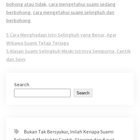
bohong atau tidak
,
cara mengetahui suami sedang
berbohong
,
cara mengetahui suami selingkuh dan
berbohong
Post
5 Cara Menghadapi Istri Selingkuh yang Benar, Agar
navigation
Wibawa Suami Tetap Terjaga
5 Alasan Suami Selingkuh Meski Istrinya Sempurna, Cantik
dan Sexy
Search
Search
Bukan Tak Bersyukur, Inilah Kenapa Suami
Selingkuh Meski Istri Cantik, Glowing dan Kaya!