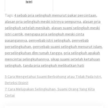
Istri
Tags:
4 sebab pria selingkuh menurut pakar percintaan
,
alasan pria selingkuh meski istrinya sempurna
,
alasan pria
selingkuh setelah menikah
,
alasan suami selingkuh meski
istri cantik
,
mengapa pria selingkuh meski cinta
pasangannya
,
penyebab istri selingkuh
,
penyebab
perselingkuhan
,
penyebab suami selingkuh menurut islam
,
perselingkuhan dlm rumah tangga
,
pria selingkuh apakah
mencintai selingkuhannya
,
sikap suami setelah ketahuan
selingkuh
,
tanda pria selingkuh melibatkan hati
Post
5 Cara Mengetahui Suami Berbohong atau Tidak Pada Istri,
navigation
Deteksi Disini!
7 Cara Melupakan Selingkuhan, Suami Orang Yang Kita
Cintai