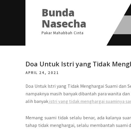
Skip
Bunda
to
content
Nasecha
Pakar Mahabbah Cinta
Doa Untuk Istri yang Tidak Men
APRIL 24, 2021
Doa Untuk Istri yang Tidak Menghargai Suami dan 
nampaknya masih banyak dibantah para wanita dan pa
alih banyak
istri yang tidak menghargai suaminya sam
Memang suami tidak selalu benar, ada kalanya suam
tahap tidak menghargai, selalu membantah suami da