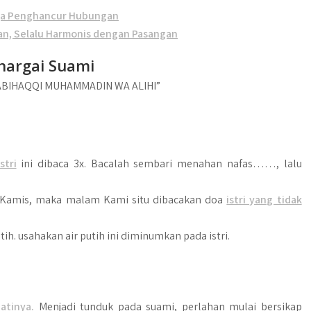
iga Penghancur Hubungan
an, Selalu Harmonis dengan Pasangan
hargai Suami
AABIHAQQI MUHAMMADIN WA ALIHI”
tri
ini dibaca 3x. Bacalah sembari menahan nafas……, lalu
hari Kamis, maka malam Kami situ dibacakan doa
istri yang tidak
utih. usahakan air putih ini diminumkan pada istri.
hatinya.
Menjadi tunduk pada suami, perlahan mulai bersikap