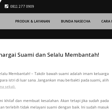
0811 277 0909
PRODUK & LAYANAN
BUNDA NASECHA
CARA
ghargai Suami dan Selalu Membantah!
Selalu Membantah! –
Takdir bawah suami adalah imam keluarga
ra istri di luar sana. Jangankan mau berbakti pada suami, alih
a sekali.
i khilaf dan membuat kesalahan. Akan tetapi jika sudah pada
n terlebih tidak melayani suami dengan baik. Ini sudah masuk