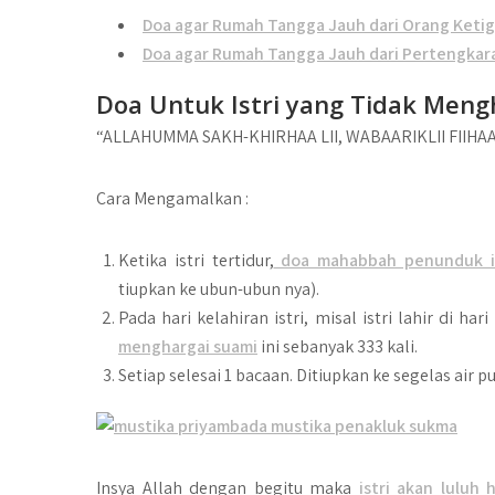
Doa agar Rumah Tangga Jauh dari Orang Ket
Doa agar Rumah Tangga Jauh dari Pertengkar
Doa Untuk Istri yang Tidak Meng
“ALLAHUMMA SAKH-KHIRHAA LII, WABAARIKLII FIIH
Cara Mengamalkan :
Ketika istri tertidur,
doa mahabbah penunduk is
tiupkan ke ubun-ubun nya).
Pada hari kelahiran istri, misal istri lahir di 
menghargai suami
ini sebanyak 333 kali.
Setiap selesai 1 bacaan. Ditiupkan ke segelas air p
Insya Allah dengan begitu maka
istri akan luluh 