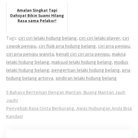
Amalan Singkat Tapi
Dahsyat Bikin Suami Hilang
Rasa sama Pelakor!
Tags:
ciri ciri lelaki hidung belang
,
ciri ciri lelaki player
,
ciri
cowok penipu
,
ciri fisik pria hidung belang
,
ciri pria penipu
,
ciri pria penipu wanita
,
kenali ciri ciri pria penipu
,
makna
lelaki hidung belang
,
maksud lelaki hidung belang
,
modus
lelaki hidung belang
,
pengertian lelaki hidung belang
,
pria
hidung belang artinya
,
sindiran lelaki hidung belang
Post
5 Bahaya Berteman Dengan Mantan, Buang Mantan Jauh
navigation
Jauh!
Penyebab Rasa Cinta Berkurang, Awas Hubungan Anda Bisa
Kandas!