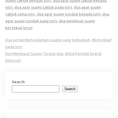
suami takluk dengan istri
,
doa agar suami takluk kepada
istri
,
doa agar suami takluk pada istri
,
doa agar suami
takluk sama istri
,
doa agar suami tunduk kepada istri
,
doa
agar suami tunduk pada istri
,
doa membuat suami
bertekuk lutut
Post
Doa untuk Menyadarkan Suami yang Selingkuh, Minta Maaf
navigation
pada Istri
Doa Membuat Suami Tergila Gila, Wirid Pendek Energi
Dahsyat!
Search
Search