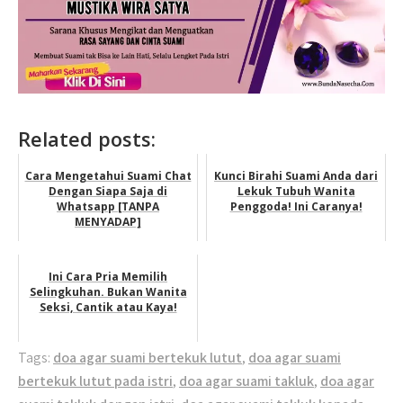
Related posts:
Cara Mengetahui Suami Chat
Kunci Birahi Suami Anda dari
Dengan Siapa Saja di
Lekuk Tubuh Wanita
Whatsapp [TANPA
Penggoda! Ini Caranya!
MENYADAP]
Ini Cara Pria Memilih
Selingkuhan. Bukan Wanita
Seksi, Cantik atau Kaya!
Tags:
doa agar suami bertekuk lutut
,
doa agar suami
bertekuk lutut pada istri
,
doa agar suami takluk
,
doa agar